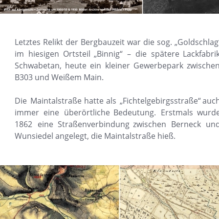
Letztes
Relikt
der
Bergbauzeit
war
die
sog.
„Goldschlag
im
hiesigen
Ortsteil
„Binnig“
–
die
spätere
Lackfabrik
Schwabetan,
heute
ein
kleiner
Gewerbepark
zwischen
B303 und Weißem Main.
Die
Maintalstraße
hatte
als
„Fichtelgebirgsstraße“
auch
immer
eine
überörtliche
Bedeutung.
Erstmals
wurde
1862
eine
Straßenverbindung
zwischen
Berneck
und
Wunsiedel angelegt, die Maintalstraße hieß.