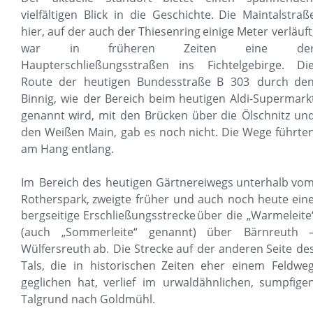
vielfältigen
Blick
in
die
Geschichte.
Die
Maintalstraß
hier,
auf
der
auch
der
Thiesenring
einige
Meter
verläuft
war
in
früheren
Zeiten
eine
der
Haupterschließungsstraßen
ins
Fichtelgebirge.
Die
Route
der
heutigen
Bundesstraße
B
303
durch
den
Binnig,
wie
der
Bereich
beim
heutigen
Aldi-Supermarkt
genannt
wird,
mit
den
Brücken
über
die
Ölschnitz
und
den
Weißen
Main,
gab
es
noch
nicht.
Die
Wege
führten
am Hang entlang.
Im
Bereich
des
heutigen
Gärtnereiwegs
unterhalb
vom
Rotherspark,
zweigte
früher
und
auch
noch
heute
eine
bergseitige
Erschließungsstrecke
über
die
„Warmeleite
(auch
„Sommerleite“
genannt)
über
Bärnreuth
–
Wülfersreuth
ab.
Die
Strecke
auf
der
anderen
Seite
des
Tals,
die
in
historischen
Zeiten
eher
einem
Feldweg
geglichen
hat,
verlief
im
urwaldähnlichen,
sumpfigen
Talgrund nach Goldmühl.