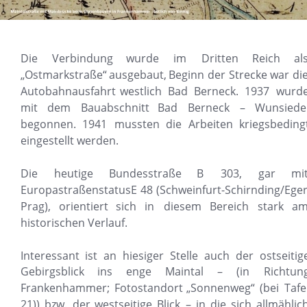
Die
Verbindung
wurde
im
Dritten
Reich
al
„Ostmarkstraße“
ausgebaut,
Beginn
der
Strecke
war
die
Autobahnausfahrt
westlich
Bad
Berneck.
1937
wurde
mit
dem
Bauabschnitt
Bad
Berneck
–
Wunsiedel
begonnen.
1941
mussten
die
Arbeiten
kriegsbeding
eingestellt werden.
Die
heutige
Bundesstraße
B
303,
gar
mit
Europastraßenstatus
E
48
(Schweinfurt-Schirnding/Eger
Prag),
orientiert
sich
in
diesem
Bereich
stark
am
historischen Verlauf.
Interessant
ist
an
hiesiger
Stelle
auch
der
ostseitig
Gebirgsblick
ins
enge
Maintal
–
(in
Richtung
Frankenhammer;
Fotostandort
„Sonnenweg“
(bei
Tafe
21))
bzw.
der
westseitige
Blick
–
in
die
sich
allmählich