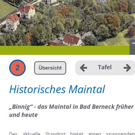
Tafel
Übersicht
Historisches Maintal
„Binnig“ - das Maintal in Bad Berneck früher 
und heute
Der
aktuelle
Standort
bietet
einen
spannenden,