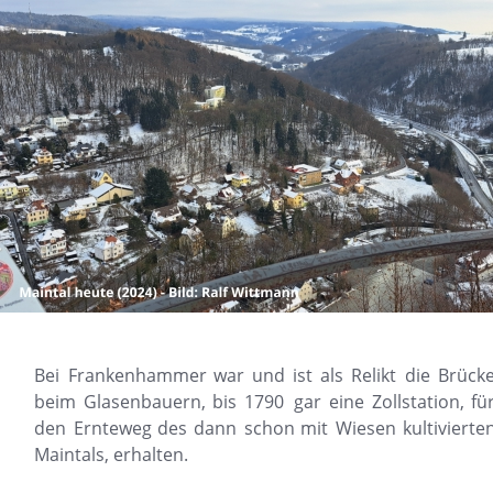
Bei
Frankenhammer
war
und
ist
als
Relikt
die
Brücke
beim
Glasenbauern,
bis
1790
gar
eine
Zollstation,
für
den
Ernteweg
des
dann
schon
mit
Wiesen
kultivierten
Maintals, erhalten.