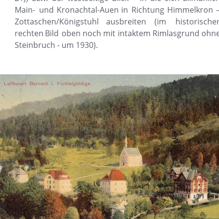
Main-
und
Kronachtal-Auen
in
Richtung
Himmelkron
–
Zottaschen/Königstuhl
ausbreiten
(im
historische
rechten
Bild
oben
noch
mit
intaktem
Rimlasgrund
ohne
Steinbruch - um 1930).