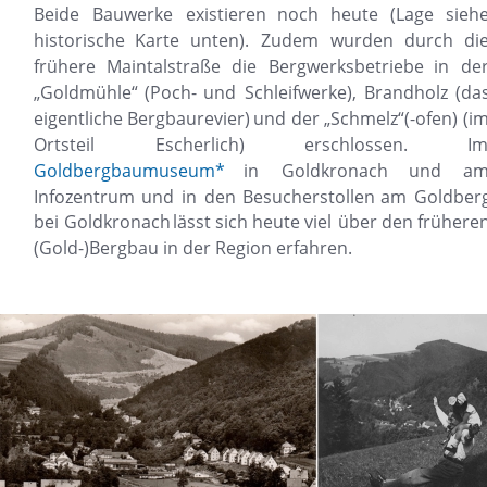
Beide
Bauwerke
existieren
noch
heute
(Lage
siehe
historische
Karte
unten).
Zudem
wurden
durch
die
frühere
Maintalstraße
die
Bergwerksbetriebe
in
der
„Goldmühle“
(Poch-
und
Schleifwerke),
Brandholz
(das
eigentliche
Bergbaurevier)
und
der
„Schmelz“(-ofen)
(im
Ortsteil
Escherlich)
erschlossen.
Im
Goldbergbaumuseum*
in
Goldkronach
und
am
Infozentrum
und
in
den
Besucherstollen
am
Goldberg
bei
Goldkronach
lässt
sich
heute
viel
über
den
früheren
(Gold-)Bergbau in der Region erfahren.