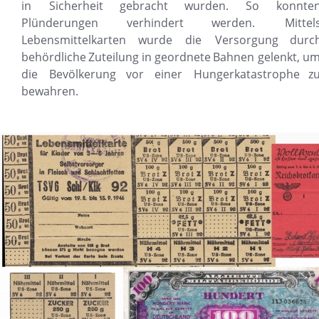
in
Sicherheit
gebracht
wurden.
So
konnten
Plünderungen
verhindert
werden.
Mittels
Lebensmittelkarten
wurde
die
Versorgung
durch
behördliche
Zuteilung
in
geordnete
Bahnen
gelenkt,
um
die
Bevölkerung
vor
einer
Hungerkatastrophe
zu
bewahren.