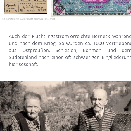
Auch
der
Flüchtlingsstrom
erreichte
Berneck
während
und
nach
dem
Krieg.
So
wurden
ca.
1000
Vertrieben
aus
Ostpreußen,
Schlesien,
Böhmen
und
dem
Sudetenland
nach
einer
oft
schwierigen
Eingliederung
hier sesshaft.