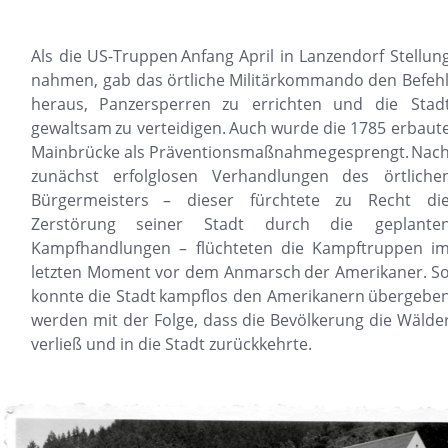
Als
die
US-Truppen
Anfang
April
in
Lanzendorf
Stellung
nahmen,
gab
das
örtliche
Militärkommando
den
Befehl
heraus,
Panzersperren
zu
errichten
und
die
Stadt
gewaltsam
zu
verteidigen.
Auch
wurde
die
1785
erbaute
Mainbrücke
als
Präventionsmaßnahme
gesprengt.
Nach
zunächst
erfolglosen
Verhandlungen
des
örtliche
Bürgermeisters
–
dieser
fürchtete
zu
Recht
die
Zerstörung
seiner
Stadt
durch
die
geplanten
Kampfhandlungen
–
flüchteten
die
Kampftruppen
im
letzten
Moment
vor
dem
Anmarsch
der
Amerikaner.
So
konnte
die
Stadt
kampflos
den
Amerikanern
übergeben
werden
mit
der
Folge,
dass
die
Bevölkerung
die
Wälder
verließ und in die Stadt zurückkehrte.