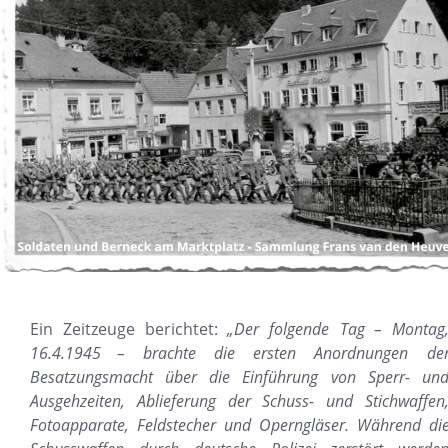
Ein
Zeitzeuge
berichtet:
„Der
folgende
Tag
–
Montag,
16.4.1945
–
brachte
die
ersten
Anordnungen
der
Besatzungsmacht
über
die
Einführung
von
Sperr-
und
Ausgehzeiten,
Ablieferung
der
Schuss-
und
Stichwaffen,
Fotoapparate,
Feldstecher
und
Operngläser.
Während
die