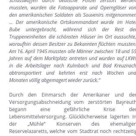
Schusswaffen
durch
deutsche
Polizei
zerstört
werden
mussten,
wurden
die
Fotoapparate
und
Operngläser
von
den
amerikanischen
Soldaten
als
Souvenirs
mitgenommen
…
Der
amerikanische
Ortskommandant
wurde
im
Hotel
Bube
untergebracht,
während
sich
der
Rest
der
Truppeneinheiten
die
schönsten
Häuser
im
Ort
aussuchte,
woraufhin
dessen
Besitzer
zu
Bekannten
flüchten
mussten.
Am
16.
April
1945
mussten
alle
Männer
zwischen
18
und
55
Jahren
auf
dem
Marktplatz
antreten
und
wurden
auf
LKWs
in
die
Arbeitslager
nach
Kulmbach
und
Bad
Kreuznach
abtransportiert
und
kehrten
erst
nach
Wochen
und
Monaten völlig abgemagert wieder zurück.“
Durch
den
Einmarsch
der
Amerikaner
und
der
Versorgungsabschneidung
vom
zerstörten
Bayreuth
begann
eine
gefährliche
Krise
der
Lebensmittelversorgung.
Glücklicherweise
lagerten
i
der
„Mühle“
Konserven
des
ehemaligen
Reservelazaretts,
welche
vom
Stadtrat
noch
rechtzeiti