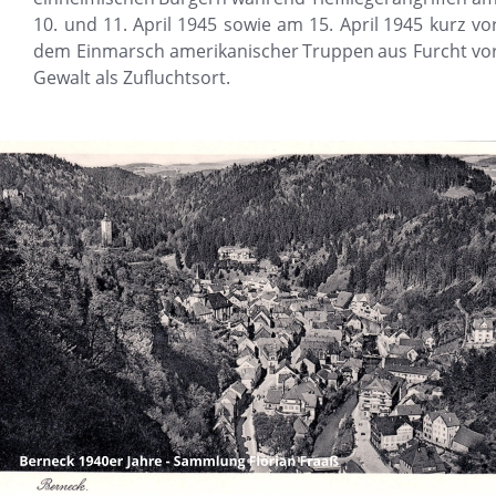
10.
und
11.
April
1945
sowie
am
15.
April
1945
kurz
vor
dem
Einmarsch
amerikanischer
Truppen
aus
Furcht
vor
Gewalt als Zufluchtsort.