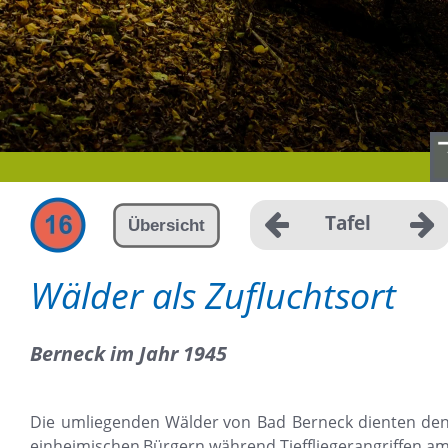
Tafel
Übersicht
Wälder als Zufluchtsort
Berneck im Jahr 1945
Die
umliegenden
Wälder
von
Bad
Berneck
dienten
den
einheimischen
Bürgern
während
Tieffliegerangriffen
am