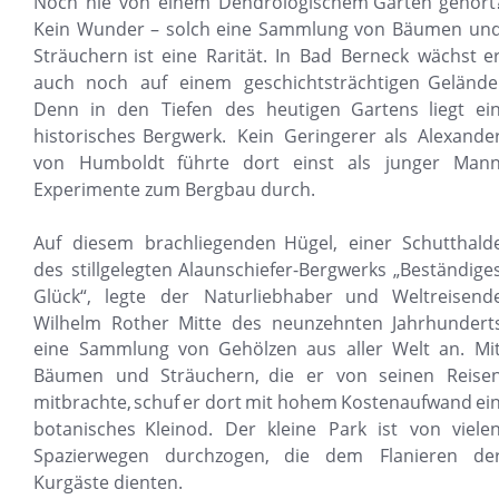
Noch
nie
von
einem
Dendrologischem
Garten
gehört?
Kein
Wunder
–
solch
eine
Sammlung
von
Bäumen
und
Sträuchern
ist
eine
Rarität.
In
Bad
Berneck
wächst
er
auch
noch
auf
einem
geschichtsträchtigen
Gelände.
Denn
in
den
Tiefen
des
heutigen
Gartens
liegt
ein
historisches
Bergwerk.
Kein
Geringerer
als
Alexander
von
Humboldt
führte
dort
einst
als
junger
Mann
Experimente zum Bergbau durch.
Auf
diesem
brachliegenden
Hügel,
einer
Schutthald
des
stillgelegten
Alaunschiefer-Bergwerks
„Beständiges
Glück“,
legte
der
Naturliebhaber
und
Weltreisend
Wilhelm
Rother
Mitte
des
neunzehnten
Jahrhundert
eine
Sammlung
von
Gehölzen
aus
aller
Welt
an.
Mit
Bäumen
und
Sträuchern,
die
er
von
seinen
Reisen
mitbrachte,
schuf
er
dort
mit
hohem
Kostenaufwand
ein
botanisches
Kleinod.
Der
kleine
Park
ist
von
vielen
Spazierwegen
durchzogen,
die
dem
Flanieren
der
Kurgäste dienten.