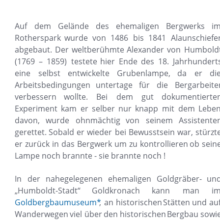
Auf
dem
Gelände
des
ehemaligen
Bergwerks
im
Rotherspark
wurde
von
1486
bis
1841
Alaunschiefer
abgebaut.
Der
weltberühmte
Alexander
von
Humboldt
(1769
–
1859)
testete
hier
Ende
des
18.
Jahrhundert
eine
selbst
entwickelte
Grubenlampe,
da
er
die
Arbeitsbedingungen
untertage
für
die
Bergarbeite
verbessern
wollte.
Bei
dem
gut
dokumentierten
Experiment
kam
er
selber
nur
knapp
mit
dem
Leben
davon,
wurde
ohnmächtig
von
seinem
Assistente
gerettet.
Sobald
er
wieder
bei
Bewusstsein
war,
stürzt
er
zurück
in
das
Bergwerk
um
zu
kontrollieren
ob
seine
Lampe noch brannte - sie brannte noch !
In
der
nahegelegenen
ehemaligen
Goldgräber-
und
„Humboldt-Stadt“
Goldkronach
kann
man
im
Goldbergbaumuseum*
,
an
historischen
Stätten
und
auf
Wanderwegen
viel
über
den
historischen
Bergbau
sowie