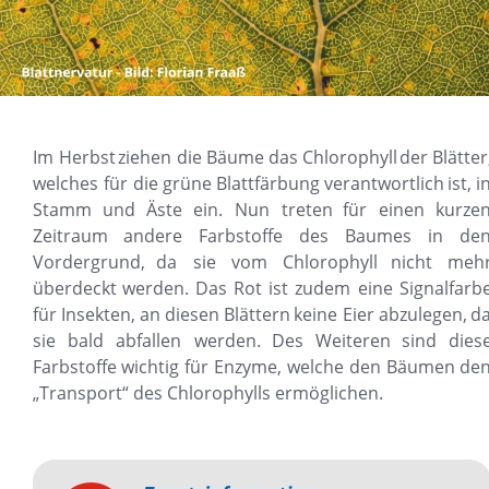
Im
Herbst
ziehen
die
Bäume
das
Chlorophyll
der
Blätter
welches
für
die
grüne
Blattfärbung
verantwortlich
ist,
i
Stamm
und
Äste
ein.
Nun
treten
für
einen
kurzen
Zeitraum
andere
Farbstoffe
des
Baumes
in
den
Vordergrund,
da
sie
vom
Chlorophyll
nicht
mehr
überdeckt
werden.
Das
Rot
ist
zudem
eine
Signalfarbe
für
Insekten,
an
diesen
Blättern
keine
Eier
abzulegen,
da
sie
bald
abfallen
werden.
Des
Weiteren
sind
diese
Farbstoffe
wichtig
für
Enzyme,
welche
den
Bäumen
den
„Transport“ des Chlorophylls ermöglichen.