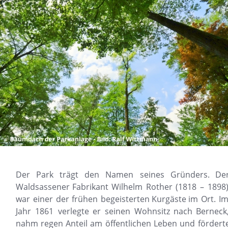
Der
Park
trägt
den
Namen
seines
Gründers.
Der
Waldsassener
Fabrikant
Wilhelm
Rother
(1818
–
1898)
war
einer
der
frühen
begeisterten
Kurgäste
im
Ort.
Im
Jahr
1861
verlegte
er
seinen
Wohnsitz
nach
Berneck,
nahm
regen
Anteil
am
öffentlichen
Leben
und
fördert