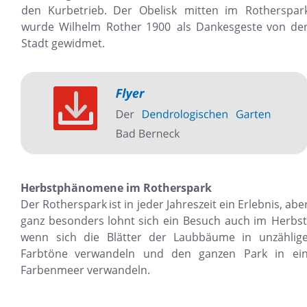
den
Kurbetrieb.
Der
Obelisk
mitten
im
Rotherspark
wurde
Wilhelm
Rother
1900
als
Dankesgeste
von
der
Stadt gewidmet.
Herbstphänomene im Rotherspark
Der
Rotherspark
ist
in
jeder
Jahreszeit
ein
Erlebnis,
aber
ganz
besonders
lohnt
sich
ein
Besuch
auch
im
Herbst
wenn
sich
die
Blätter
der
Laubbäume
in
unzählige
Farbtöne
verwandeln
und
den
ganzen
Park
in
ein
Farbenmeer verwandeln.