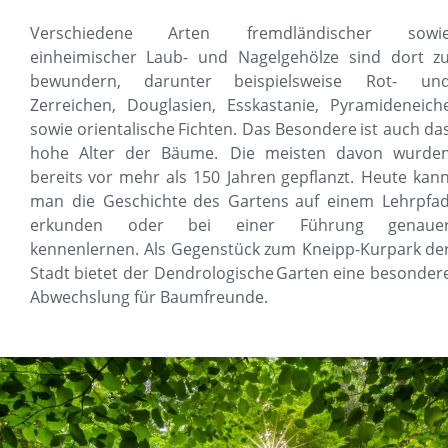
Verschiedene
Arten
fremdländischer
sowie
einheimischer
Laub-
und
Nagelgehölze
sind
dort
zu
bewundern,
darunter
beispielsweise
Rot-
und
Zerreichen,
Douglasien,
Esskastanie,
Pyramideneiche
sowie
orientalische
Fichten.
Das
Besondere
ist
auch
das
hohe
Alter
der
Bäume.
Die
meisten
davon
wurden
bereits
vor
mehr
als
150
Jahren
gepflanzt.
Heute
kann
man
die
Geschichte
des
Gartens
auf
einem
Lehrpfad
erkunden
oder
bei
einer
Führung
genauer
kennenlernen.
Als
Gegenstück
zum
Kneipp-Kurpark
der
Stadt
bietet
der
Dendrologische
Garten
eine
besondere
Abwechslung für Baumfreunde.