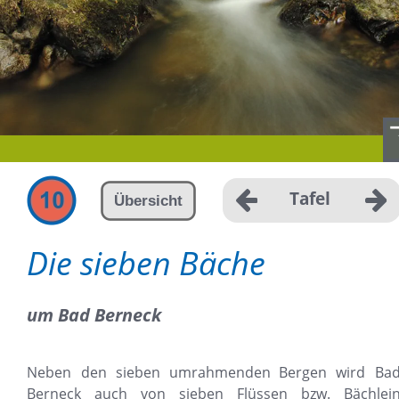
Tafel
Übersicht
Die sieben Bäche
um Bad Berneck
Neben
den
sieben
umrahmenden
Bergen
wird
Bad
Berneck
auch
von
sieben
Flüssen
bzw.
Bächlein