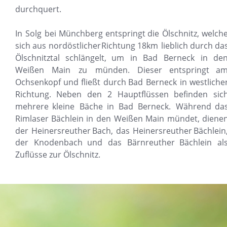
durchquert.
In
Solg
bei
Münchberg
entspringt
die
Ölschnitz,
welche
sich
aus
nordöstlicher
Richtung
18km
lieblich
durch
das
Ölschnitztal
schlängelt,
um
in
Bad
Berneck
in
den
Weißen
Main
zu
münden.
Dieser
entspringt
am
Ochsenkopf
und
fließt
durch
Bad
Berneck
in
westlicher
Richtung.
Neben
den
2
Hauptflüssen
befinden
sic
mehrere
kleine
Bäche
in
Bad
Berneck.
Während
das
Rimlaser
Bächlein
in
den
Weißen
Main
mündet,
dienen
der
Heinersreuther
Bach,
das
Heinersreuther
Bächlein,
der
Knodenbach
und
das
Bärnreuther
Bächlein
al
Zuflüsse zur Ölschnitz.