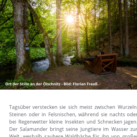
Tagsüber
verstecken
sie
sich
meist
zwischen
Wurzeln,
Steinen
oder
in
Felsnischen,
während
sie
nachts
oder
bei
Regenwetter
kleine
Insekten
und
Schnecken
jagen.
Der
Salamander
bringt
seine
Jungtiere
im
Wasser
zur
Welt,
weshalb
saubere
Waldbäche
für
ihn
von
großer